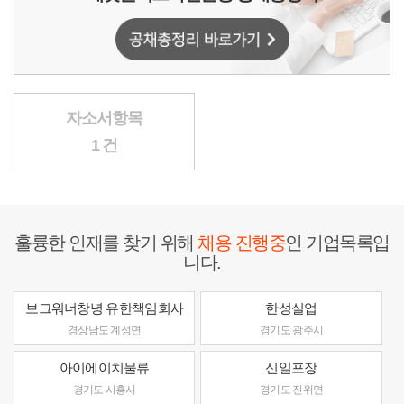
자소서항목
1 건
훌륭한 인재를 찾기 위해
채용 진행중
인 기업목록입
니다.
보그워너창녕 유한책임회사
한성실업
경상남도 계성면
경기도 광주시
아이에이치물류
신일포장
경기도 시흥시
경기도 진위면