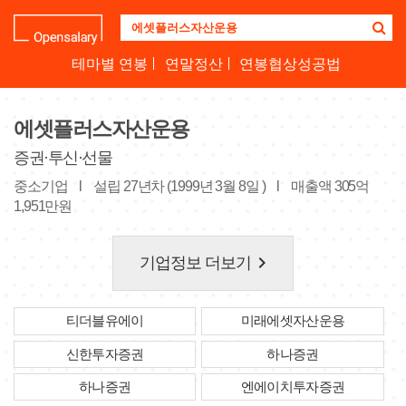
기
업
명
테마별 연봉
연말정산
연봉협상성공법
을
검
색
에셋플러스자산운용
하
세
증권·투신·선물
요
중소기업
l
설립 27년차 (1999년 3월 8일 )
l
매출액 305억
1,951만원
keyboard_arrow_right
기업정보 더보기
티더블유에이
미래에셋자산운용
신한투자증권
하나증권
하나증권
엔에이치투자증권