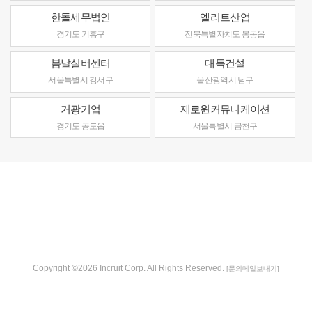
한돌세무법인
엘리트산업
경기도 기흥구
전북특별자치도 봉동읍
봄날실버센터
대득건설
서울특별시 강서구
울산광역시 남구
거광기업
제로원커뮤니케이션
경기도 공도읍
서울특별시 금천구
Copyright ©2026 Incruit Corp. All Rights Reserved.
[문의메일보내기]