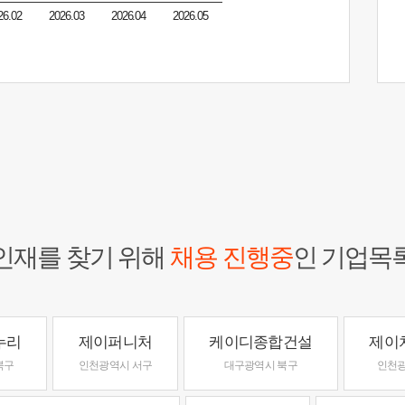
26.02
2026.03
2026.04
2026.05
인재를 찾기 위해
채용 진행중
인 기업목
누리
제이퍼니처
케이디종합건설
제이
북구
인천광역시 서구
대구광역시 북구
인천광