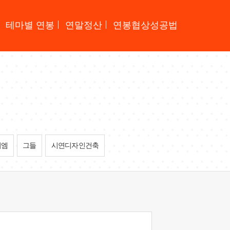
테마별 연봉
연말정산
연봉협상성공법
씨엠
그들
시연디자인건축