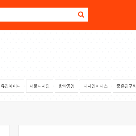
유진아이디
서울디자인
함박공영
디자인미다스
좋은친구