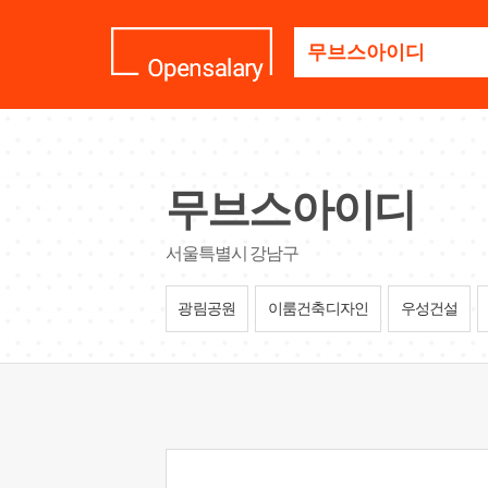
기
업
명
을
검
색
하
세
무브스아이디
요
서울특별시 강남구
광림공원
이룸건축디자인
우성건설