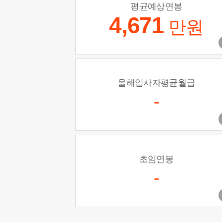
평균예상연봉
4,671
만원
올해입사자평균월급
-
초임연봉
-