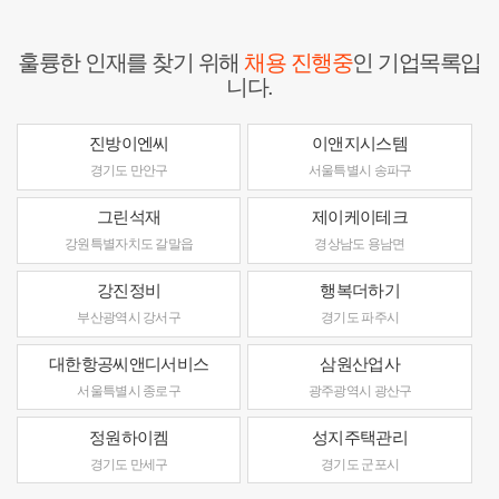
훌륭한 인재를 찾기 위해
채용 진행중
인 기업목록입
니다.
진방이엔씨
이앤지시스템
경기도 만안구
서울특별시 송파구
그린석재
제이케이테크
강원특별자치도 갈말읍
경상남도 용남면
강진정비
행복더하기
부산광역시 강서구
경기도 파주시
대한항공씨앤디서비스
삼원산업사
서울특별시 종로구
광주광역시 광산구
정원하이켐
성지주택관리
경기도 만세구
경기도 군포시