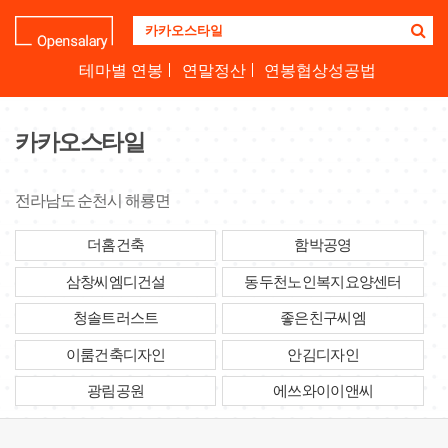
기
업
명
테마별 연봉
연말정산
연봉협상성공법
을
검
색
카카오스타일
하
세
요
전라남도 순천시 해룡면
더홈건축
함박공영
삼창씨엠디건설
동두천노인복지요양센터
청솔트러스트
좋은친구씨엠
이룸건축디자인
안김디자인
광림공원
에쓰와이이앤씨