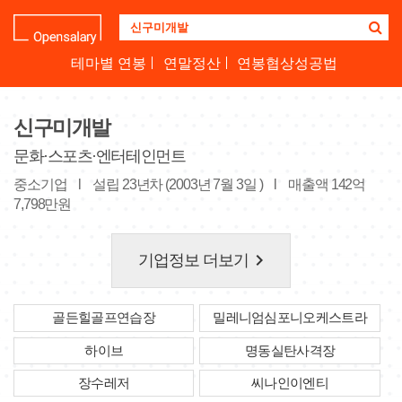
기
업
명
테마별 연봉
연말정산
연봉협상성공법
을
검
색
신구미개발
하
세
문화·스포츠·엔터테인먼트
요
중소기업
l
설립 23년차 (2003년 7월 3일 )
l
매출액 142억
7,798만원
keyboard_arrow_right
기업정보 더보기
골든힐골프연습장
밀레니엄심포니오케스트라
하이브
명동실탄사격장
장수레저
씨나인이엔티