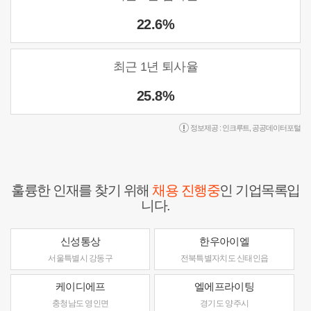
22.6%
최근 1년 퇴사율
25.8%
정보제공 :
인크루트
,
공공데이터포털
훌륭한 인재를 찾기 위해
채용 진행중
인 기업목록입
니다.
신성통상
한우아이엘
서울특별시 강동구
전북특별자치도 신태인읍
케이디에프
엘에프라이팅
충청남도 영인면
경기도 양주시