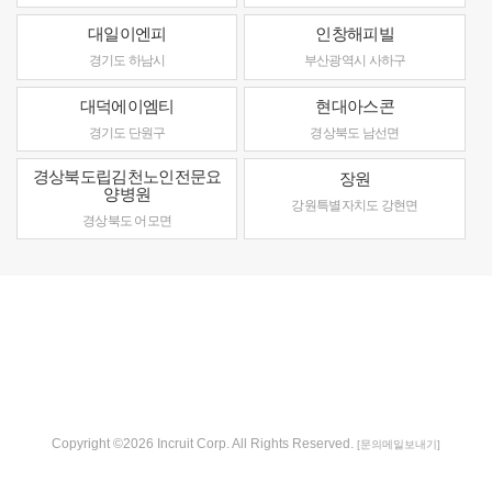
대일이엔피
인창해피빌
경기도 하남시
부산광역시 사하구
대덕에이엠티
현대아스콘
경기도 단원구
경상북도 남선면
경상북도립김천노인전문요
장원
양병원
강원특별자치도 강현면
경상북도 어모면
Copyright ©2026 Incruit Corp. All Rights Reserved.
[문의메일보내기]