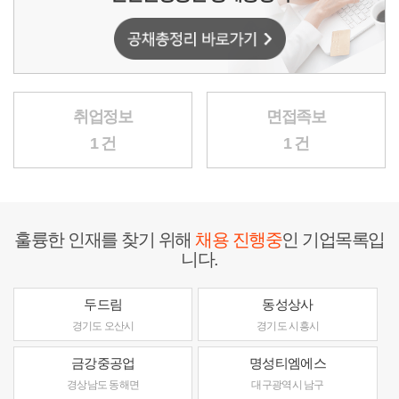
취업정보
면접족보
1 건
1 건
훌륭한 인재를 찾기 위해
채용 진행중
인 기업목록입
니다.
두드림
동성상사
경기도 오산시
경기도 시흥시
금강중공업
명성티엠에스
경상남도 동해면
대구광역시 남구