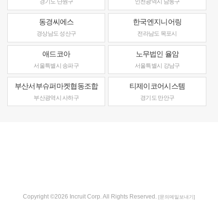
경기도 단원구
인천광역시 남동구
동경씨에스
한국엔지니어링
경상남도 성산구
전라남도 목포시
애드코아
노무법인 율암
서울특별시 송파구
서울특별시 강남구
부산서부슈퍼마켓협동조합
티제이코어시스템
부산광역시 사하구
경기도 만안구
Copyright ©2026 Incruit Corp. All Rights Reserved.
[문의메일보내기]