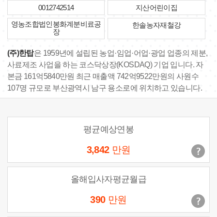
0012742514
지산어린이집
영농조합법인봉화계분비료공
한솔농자재철강
장
(주)한탑
은 1959년에 설립된 농업·임업·어업·광업 업종의 제분,
사료제조 사업을 하는 코스닥상장(KOSDAQ) 기업 입니다. 자
본금 161억5840만원 최근 매출액 742억9522만원의 사원수
107명 규모로 부산광역시 남구 용소로에 위치하고 있습니다.
평균예상연봉
3,842
만원
올해입사자평균월급
390
만원