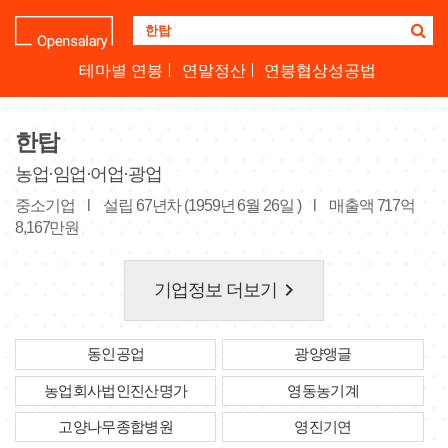
기
업
명
테마별 연봉
연말정산
연봉협상성공법
을
검
색
한탑
하
세
농업·임업·어업·광업
요
중소기업
l
설립 67년차 (1959년 6월 26일 )
l
매출액 717억
8,167만원
keyboard_arrow_right
기업정보 더보기
동인공업
광양앵글
농업회사법인진산명가
영동농기계
고양나무종합병원
영진기연