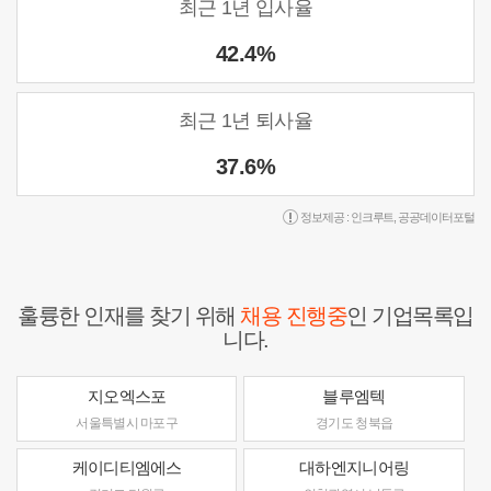
최근 1년 입사율
42.4%
최근 1년 퇴사율
37.6%
정보제공 :
인크루트
,
공공데이터포털
훌륭한 인재를 찾기 위해
채용 진행중
인 기업목록입
니다.
지오엑스포
블루엠텍
서울특별시 마포구
경기도 청북읍
케이디티엠에스
대하엔지니어링