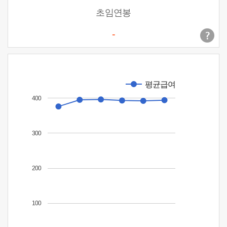
초임연봉
-
평균급여
400
300
200
100