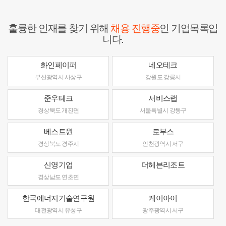
훌륭한 인재를 찾기 위해
채용 진행중
인 기업목록입
니다.
화인페이퍼
네오테크
부산광역시 사상구
강원도 강릉시
준우테크
서비스랩
경상북도 개진면
서울특별시 강동구
베스트원
로부스
경상북도 경주시
인천광역시 서구
신영기업
더헤븐리조트
경상남도 연초면
한국에너지기술연구원
케이아이
대전광역시 유성구
광주광역시 서구