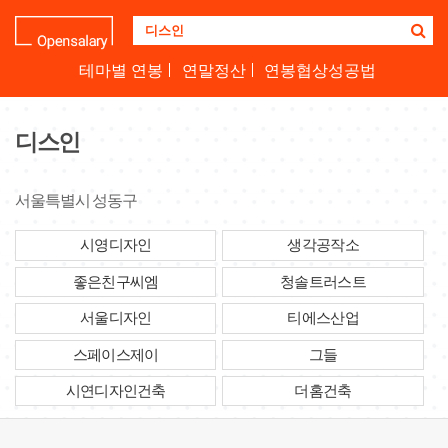
기
업
명
테마별 연봉
연말정산
연봉협상성공법
을
검
색
디스인
하
세
요
서울특별시 성동구
시영디자인
생각공작소
좋은친구씨엠
청솔트러스트
서울디자인
티에스산업
스페이스제이
그들
시연디자인건축
더홈건축