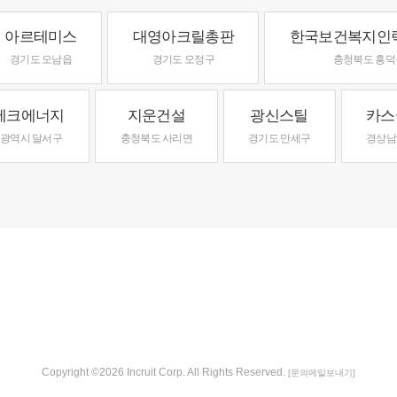
아르테미스
대영아크릴총판
한국보건복지인
경기도 오남읍
경기도 오정구
충청북도 흥덕
테크에너지
지운건설
광신스틸
카스
광역시 달서구
충청북도 사리면
경기도 만세구
경상남
Copyright ©2026 Incruit Corp. All Rights Reserved.
[문의메일보내기]