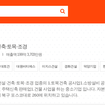
건축·토목·조경
)
l
매출액 199억 3,703만원
현대토건
대원비티에스
이지스건설
경화건설
덕양기업
 건설·건축·토목·조경 업종의 1.토목건축 공사업1.소방설비 
및 주택신축 판매업1.건물 사업을 하는 중소기업 입니다. 자본금
 북구 포스코대로 260에 위치하고 있습니다.