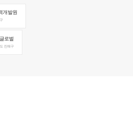
력개발원
구
글로벌
도 진해구