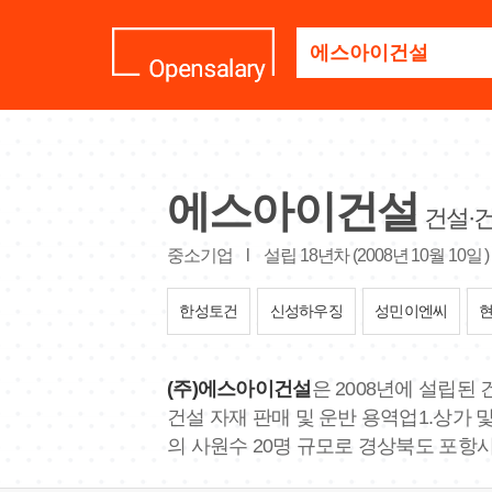
기
업
명
을
검
색
하
세
에스아이건설
요
건설·
중소기업
l
설립 18년차 (2008년 10월 10일 
한성토건
신성하우징
성민이엔씨
(주)에스아이건설
은 2008년에 설립된
건설 자재 판매 및 운반 용역업1.상가 
의 사원수 20명 규모로 경상북도 포항시