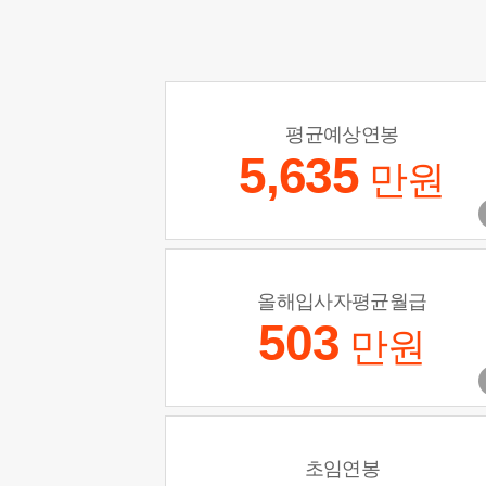
평균예상연봉
5,635
만원
올해입사자평균월급
503
만원
초임연봉