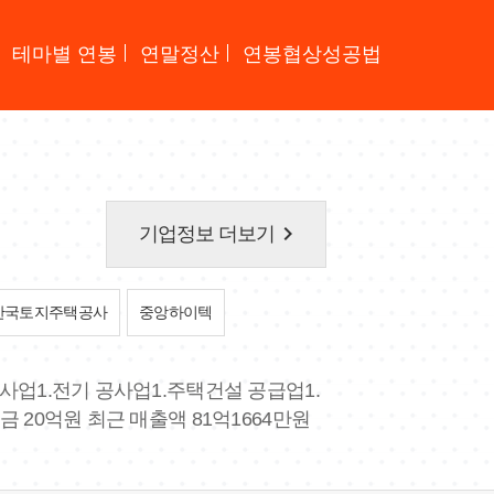
테마별 연봉
연말정산
연봉협상성공법
keyboard_arrow_right
기업정보 더보기
한국토지주택공사
중앙하이텍
공사업1.전기 공사업1.주택건설 공급업1.
 20억원 최근 매출액 81억1664만원