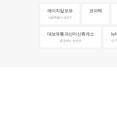
에이치알포유
코아텍
서울특별시 금천구
대보유통괴산마산휴게소
뉴
충청북도 장연면
대구