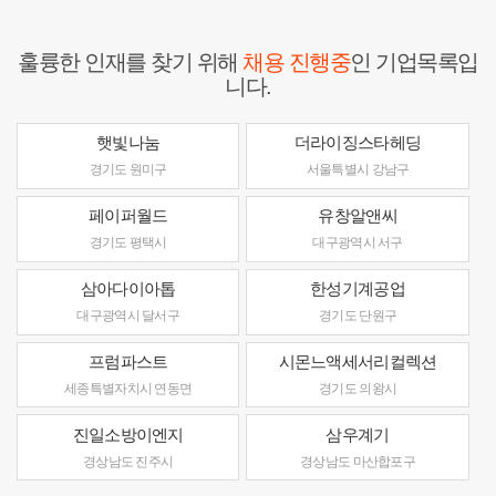
훌륭한 인재를 찾기 위해
채용 진행중
인 기업목록입
니다.
햇빛나눔
더라이징스타헤딩
경기도 원미구
서울특별시 강남구
페이퍼월드
유창알앤씨
경기도 평택시
대구광역시 서구
삼아다이아톱
한성기계공업
대구광역시 달서구
경기도 단원구
프럼파스트
시몬느액세서리컬렉션
세종특별자치시 연동면
경기도 의왕시
진일소방이엔지
삼우계기
경상남도 진주시
경상남도 마산합포구