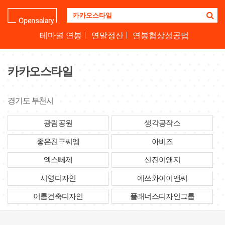
기
업
명
테마별 연봉
연말정산
연봉협상성공법
을
검
색
카카오스타일
하
세
요
경기도 부천시
광림공원
생각공작소
좋은친구씨엠
아비즈
엑스뻬제
신진이앤지
시영디자인
에쓰와이이앤씨
이룸건축디자인
플래너스디자인그룹