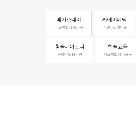
메가스테이
씨에이메탈
서울특별시 송파구
경상남도 하남읍
청솔세이프티
한솔교육
충청남도 음암면
서울특별시 마포구