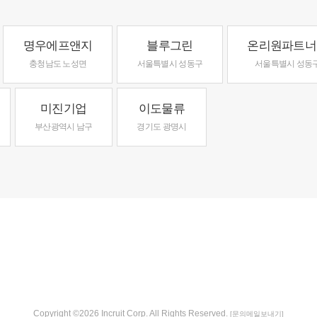
명우에프앤지
블루그린
온리원파트너
충청남도 노성면
서울특별시 성동구
서울특별시 성동
미진기업
이도물류
부산광역시 남구
경기도 광명시
Copyright ©2026 Incruit Corp. All Rights Reserved.
[문의메일보내기]