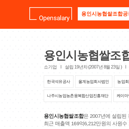
기
업
명
을
검
색
하
세
용인시농협쌀조
요
소기업
l
설립 19년차 (2007년 8월 23일 )
l
한국석유공사
올계농업회사법인
농업회
나주시농업농촌융복합산업진흥재단
케이마
용인시농협쌀조합
은 2007년에 설립된
최근 매출액 169억6,212만원의 사원