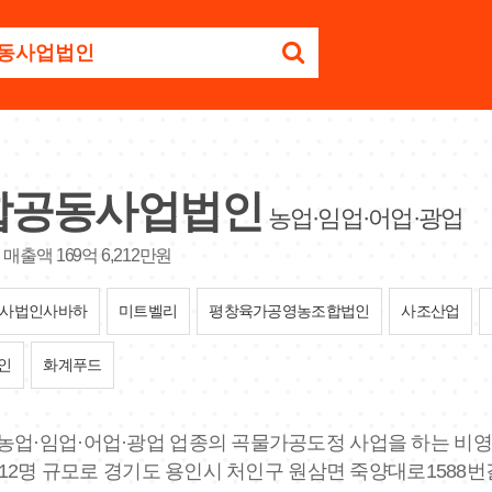
합공동사업법인
농업·임업·어업·광업
매출액 169억 6,212만원
사법인사바하
미트벨리
평창육가공영농조합법인
사조산업
인
화계푸드
 농업·임업·어업·광업 업종의 곡물가공도정 사업을 하는 비영리
수 12명 규모로 경기도 용인시 처인구 원삼면 죽양대로1588