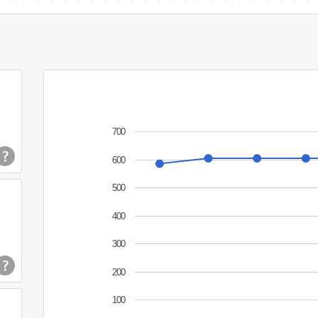
700
600
500
400
300
200
100