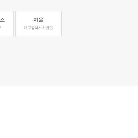
스
자올
구
대구광역시 하빈면