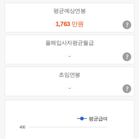
평균예상연봉
1,763
만원
올해입사자평균월급
-
초임연봉
-
평균급여
400