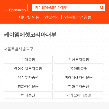
기
업
명
테마별 연봉
연말정산
연봉협상성공법
을
검
색
케이엠에셋코리아대부
하
세
요
서울특별시 송파구
현대증권
신한투자증권
엔에이치투자증권
유안타증권
유진투자증권
미래에셋자산운용
한화자산운용
한화투자증권
하나증권
카카오페이증권