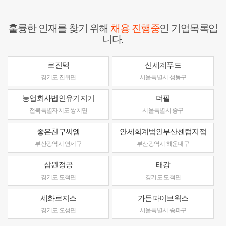
훌륭한 인재를 찾기 위해
채용 진행중
인 기업목록입
니다.
로진텍
신세계푸드
경기도 진위면
서울특별시 성동구
농업회사법인유기지기
더필
전북특별자치도 쌍치면
서울특별시 중구
좋은친구씨엠
안세회계법인부산센텀지점
부산광역시 연제구
부산광역시 해운대구
삼원정공
태강
경기도 도척면
경기도 도척면
세화로지스
가든파이브웍스
경기도 오성면
서울특별시 송파구