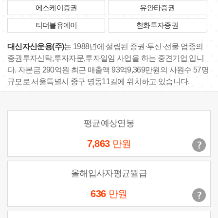
에스케이증권
유안타증권
티더블유에이
한화투자증권
대신자산운용(주)
는 1988년에 설립된 증권·투신·선물 업종의
증권투자신탁,투자자문,투자일임 사업을 하는 중견기업 입니
다. 자본금 290억원 최근 매출액 93억9,369만원의 사원수 57명
규모로 서울특별시 중구 명동11길에 위치하고 있습니다.
평균예상연봉
7,863
만원
올해입사자평균월급
636
만원