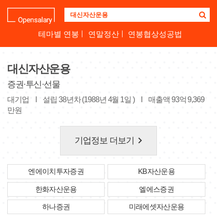
기
업
명
테마별 연봉
연말정산
연봉협상성공법
을
검
색
대신자산운용
하
세
증권·투신·선물
요
대기업
l
설립 38년차 (1988년 4월 1일 )
l
매출액 93억 9,369
만원
keyboard_arrow_right
기업정보 더보기
엔에이치투자증권
KB자산운용
한화자산운용
엘에스증권
하나증권
미래에셋자산운용