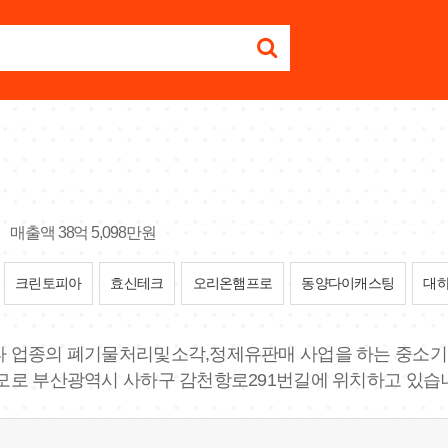
매출액 38억 5,098만원
크린토피아
효신테크
오리온햄프로
동양다이캐스팅
대
타 업종의 폐기물처리및소각,정제유판매 사업을 하는 중소기업 
 규모로 부산광역시 사하구 감천항로291번길에 위치하고 있습