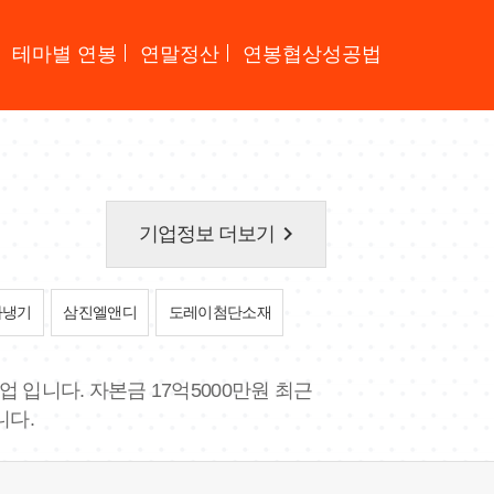
테마별 연봉
연말정산
연봉협상성공법
keyboard_arrow_right
기업정보 더보기
하냉기
삼진엘앤디
도레이첨단소재
입니다. 자본금 17억5000만원 최근
니다.