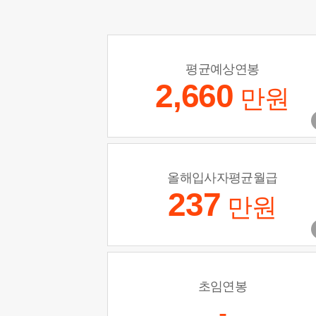
평균예상연봉
2,660
만원
올해입사자평균월급
237
만원
초임연봉
-