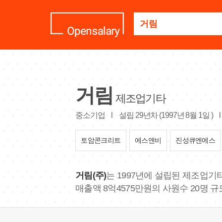
기
업
명
을
검
색
하
세
거림
제조업기타
요
중소기업
l
설립 29년차 (1997년 8월 1일 )
l
토암콘크리트
에스앤비
진성큐엔에스
거림(주)
는 1997년에 설립된 제조업기
매출액 8억4575만원의 사원수 20명