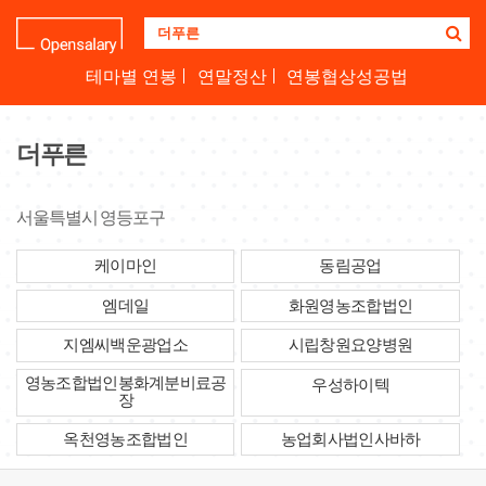
기
업
명
테마별 연봉
연말정산
연봉협상성공법
을
검
색
더푸른
하
세
요
서울특별시 영등포구
케이마인
동림공업
엠데일
화원영농조합법인
지엠씨백운광업소
시립창원요양병원
영농조합법인봉화계분비료공
우성하이텍
장
옥천영농조합법인
농업회사법인사바하