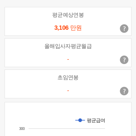
평균예상연봉
3,106
만원
올해입사자평균월급
-
초임연봉
-
평균급여
300