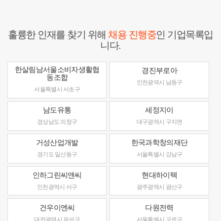
훌륭한 인재를 찾기 위해
채용 진행중
인 기업목록입
니다.
한살림남서울소비자생활협
경진부로아
동조합
인천광역시 남동구
서울특별시 서초구
남도유통
세정지이
경상남도 의창구
대구광역시 구지면
거성산업개발
한국과학창의재단
경기도 일산동구
서울특별시 강남구
인하그린씨앤씨
현대하이텍
인천광역시 서구
광주광역시 광산구
건우이엔씨
다원전력
대전광역시 유성구
서울특별시 구로구