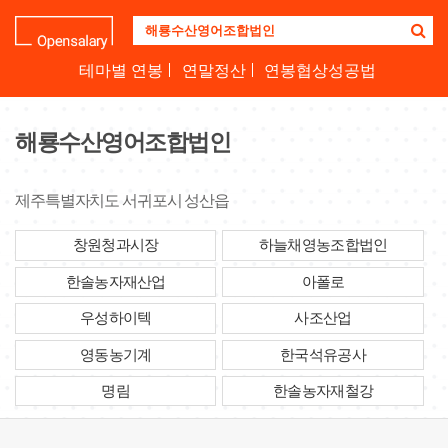
기
업
명
테마별 연봉
연말정산
연봉협상성공법
을
검
색
해룡수산영어조합법인
하
세
요
제주특별자치도 서귀포시 성산읍
창원청과시장
하늘채영농조합법인
한솔농자재산업
아폴로
우성하이텍
사조산업
영동농기계
한국석유공사
명림
한솔농자재철강