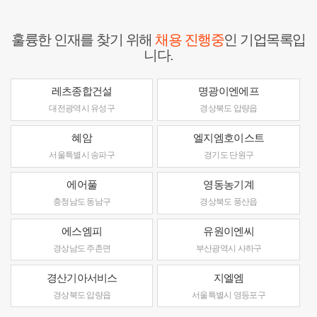
훌륭한 인재를 찾기 위해
채용 진행중
인 기업목록입
니다.
레츠종합건설
명광이엔에프
대전광역시 유성구
경상북도 압량읍
혜암
엘지엠호이스트
서울특별시 송파구
경기도 단원구
에어풀
영동농기계
충청남도 동남구
경상북도 풍산읍
에스엠피
유원이엔씨
경상남도 주촌면
부산광역시 사하구
경산기아서비스
지엘엠
경상북도 압량읍
서울특별시 영등포구