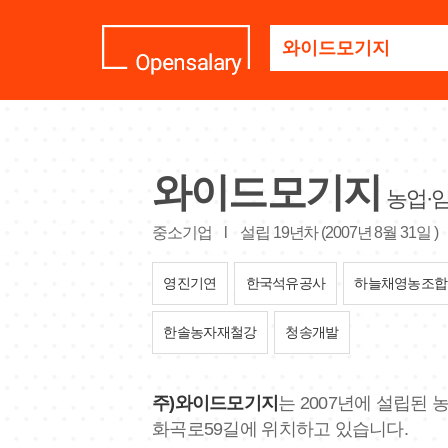
기
업
명
을
검
색
하
세
와이드모기지
요
농업·
중소기업
l
설립 19년차 (2007년 8월 31일 )
영진기연
한국석유공사
하늘채영농조합
한솔농자재철강
청송개발
주)와이드모기지
는 2007년에 설립된
화곡로59길에 위치하고 있습니다.