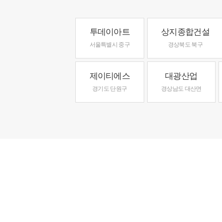
투데이아트
상지종합건설
서울특별시 중구
경상북도 북구
제이티에스
대광산업
경기도 단원구
경상남도 대산면