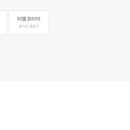
이엠코리아
경기도 병점구