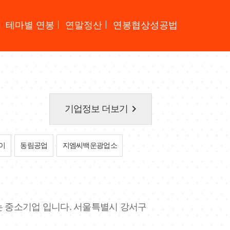
테마별 연봉
연말정산
연봉협상성공법
keyboard_arrow_right
기업정보 더보기
이
동림공업
지엠씨백운광업소
는 중소기업 입니다. 서울특별시 강서구