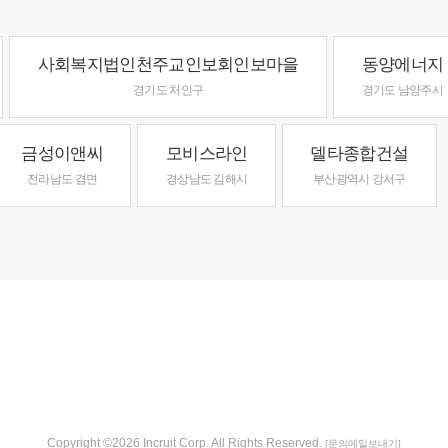
사회복지법인천주교인보회인보마을
동양에너지
경기도 처인구
경기도 남양주시
금성이앤씨
모비스라인
델타종합건설
전라남도 겸면
경상남도 김해시
부산광역시 강서구
Copyright ©2026 Incruit Corp. All Rights Reserved.
[문의메일보내기]