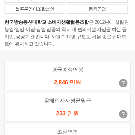
늘푸른영어조합법인
동림공업
한국방송통신대학교 소비자생활협동조합
은 2012년에 설립된
농업·임업·어업·광업 업종의 학교 내 편의시설 사업을 하는 공
기업, 공공기관 입니다. 사원수 10명 규모로 서울 종로구 대학
로에 위치하고 있습니다.
평균예상연봉
2,846
만원
올해입사자평균월급
233
만원
초임연봉