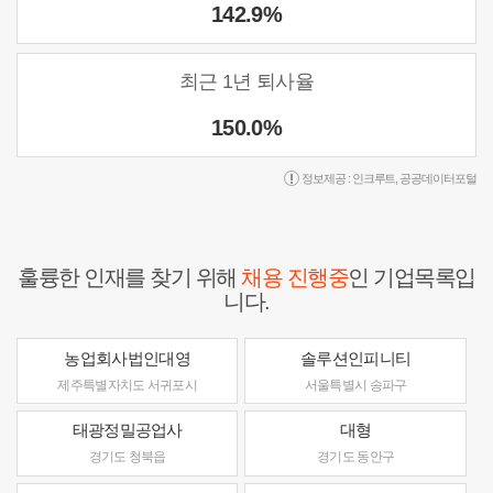
142.9%
최근 1년 퇴사율
150.0%
정보제공 :
인크루트
,
공공데이터포털
훌륭한 인재를 찾기 위해
채용 진행중
인 기업목록입
니다.
농업회사법인대영
솔루션인피니티
제주특별자치도 서귀포시
서울특별시 송파구
태광정밀공업사
대형
경기도 청북읍
경기도 동안구