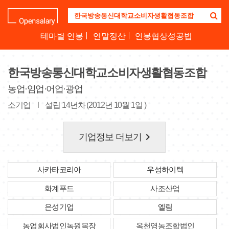
기
업
명
테마별 연봉
연말정산
연봉협상성공법
을
검
색
한국방송통신대학교소비자생활협동조합
하
세
농업·임업·어업·광업
요
소기업
l
설립 14년차 (2012년 10월 1일 )
keyboard_arrow_right
기업정보 더보기
사카타코리아
우성하이텍
화계푸드
사조산업
은성기업
엘림
농업회사법인녹원목장
옥천영농조합법인