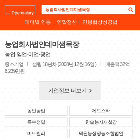
기
업
명
테마별 연봉
연말정산
연봉협상성공법
을
검
색
농업회사법인데미샘목장
하
세
농업·임업·어업·광업
요
중소기업
l
설립 18년차 (2008년 12월 16일 )
l
매출액 32억
6,239만원
keyboard_arrow_right
기업정보 더보기
동인공업
제트스타
특수정밀
한솔농자재철강
미트벨리
덕원농장영농조합법인