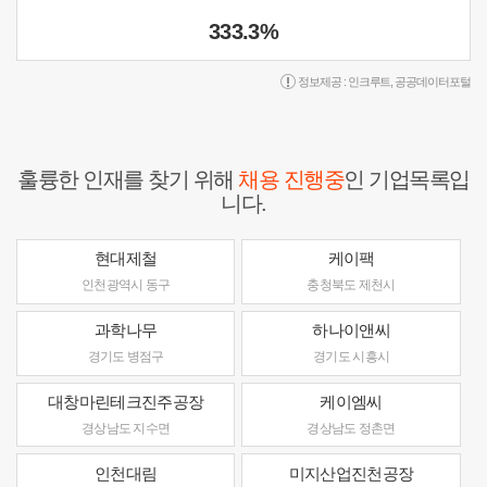
333.3%
정보제공 :
인크루트
,
공공데이터포털
훌륭한 인재를 찾기 위해
채용 진행중
인 기업목록입
니다.
현대제철
케이팩
인천광역시 동구
충청북도 제천시
과학나무
하나이앤씨
경기도 병점구
경기도 시흥시
대창마린테크진주공장
케이엠씨
경상남도 지수면
경상남도 정촌면
인천대림
미지산업진천공장