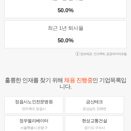
50.0%
최근 1년 퇴사율
50.0%
정보제공 :
인크루트
,
공공데이터포털
훌륭한 인재를 찾기 위해
채용 진행중
인 기업목록입
니다.
정읍시노인전문병원
금산테크
전라북도 정읍시
경상남도 진례면
정우엘리베이터
현성교통건설
서울특별시 은평구
경기도 구리시