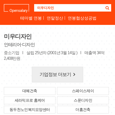
기
업
명
테마별 연봉
연말정산
연봉협상성공법
을
검
색
미우디자인
하
세
인테리어·디자인
요
중소기업
l
설립 25년차 (2001년 3월 14일 )
l
매출액 34억
2,408만원
keyboard_arrow_right
기업정보 더보기
대혜건축
스페이스제이
세라믹프로 홈케어
스푼디자인
동두천노인복지요양센터
더홈건축