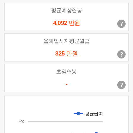
평균예상연봉
4,092
만원
올해입사자평균월급
325
만원
초임연봉
-
평균급여
400