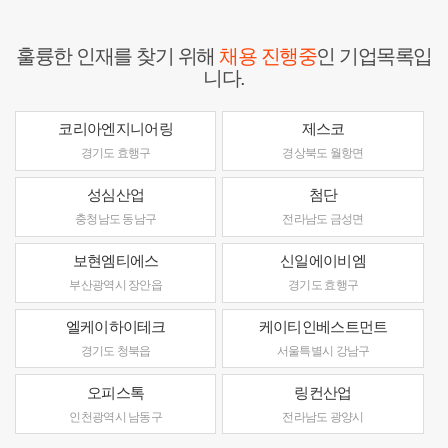
훌륭한 인재를 찾기 위해
채용 진행중
인 기업목록입
니다.
코리아엔지니어링
제스코
경기도 효행구
경상북도 월항면
성심산업
첨단
충청남도 동남구
전라남도 금성면
보현엠티에스
신일에이비엠
부산광역시 장안읍
경기도 효행구
엘케이하이테크
케이티인베스트먼트
경기도 청북읍
서울특별시 강남구
오피스톡
링컨산업
인천광역시 남동구
전라남도 광양시