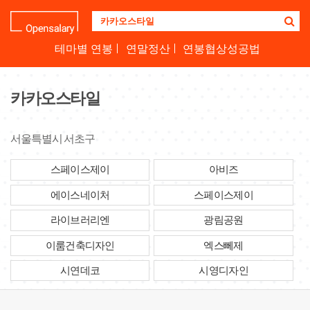
기
업
명
테마별 연봉
연말정산
연봉협상성공법
을
검
색
카카오스타일
하
세
요
서울특별시 서초구
스페이스제이
아비즈
에이스네이처
스페이스제이
라이브러리엔
광림공원
이룸건축디자인
엑스뻬제
시연데코
시영디자인