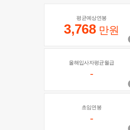
평균예상연봉
3,768
만원
올해입사자평균월급
-
초임연봉
-