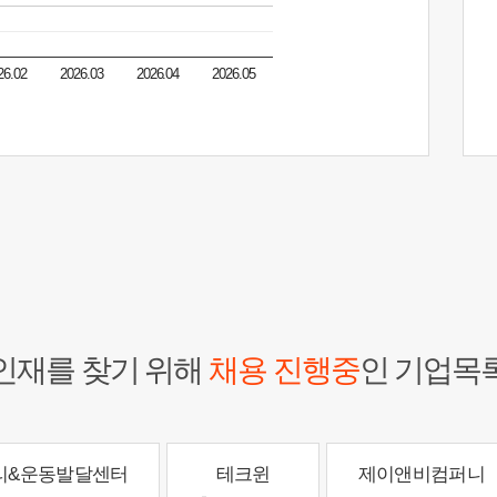
26.02
2026.03
2026.04
2026.05
인재를 찾기 위해
채용 진행중
인 기업목
리&운동발달센터
테크윈
제이앤비컴퍼니