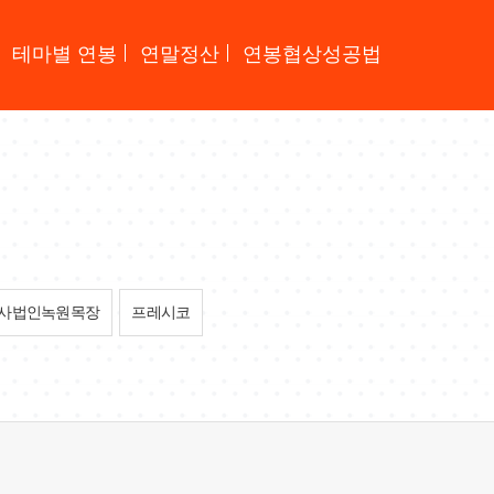
테마별 연봉
연말정산
연봉협상성공법
사법인녹원목장
프레시코