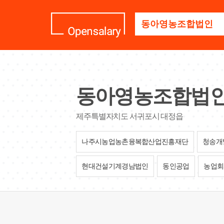
기
업
명
을
검
색
하
세
동아영농조합법
요
제주특별자치도 서귀포시 대정읍
나주시농업농촌융복합산업진흥재단
청송개
현대건설기계경남법인
동인공업
농업회