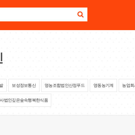
인
발
보성정보통신
영농조합법인산정푸드
영동농기계
농업회
사법인깊은숲속행복한식품