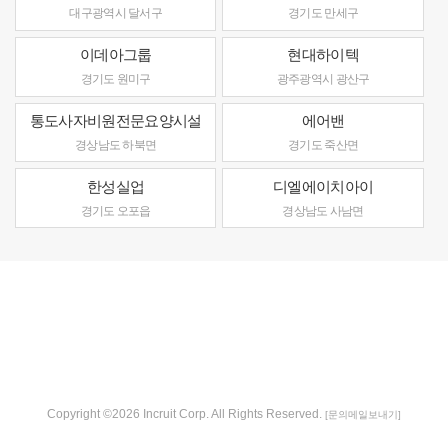
대구광역시 달서구
경기도 만세구
이데아그룹
현대하이텍
경기도 원미구
광주광역시 광산구
통도사자비원전문요양시설
에어밴
경상남도 하북면
경기도 죽산면
한성실업
디엘에이치아이
경기도 오포읍
경상남도 사남면
Copyright ©2026 Incruit Corp. All Rights Reserved.
[문의메일보내기]