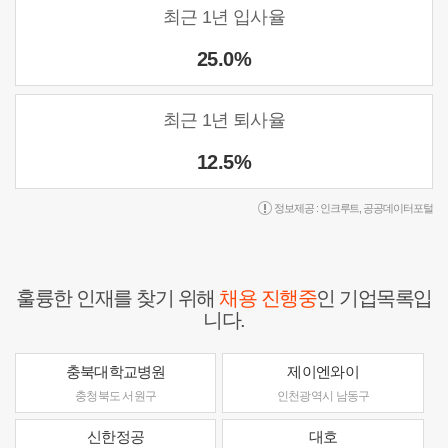
최근 1년 입사율
25.0%
최근 1년 퇴사율
12.5%
정보제공 :
인크루트
,
공공데이터포털
훌륭한 인재를 찾기 위해
채용 진행중
인 기업목록입
니다.
충북대학교병원
제이엔와이
충청북도 서원구
인천광역시 남동구
신한정공
대호