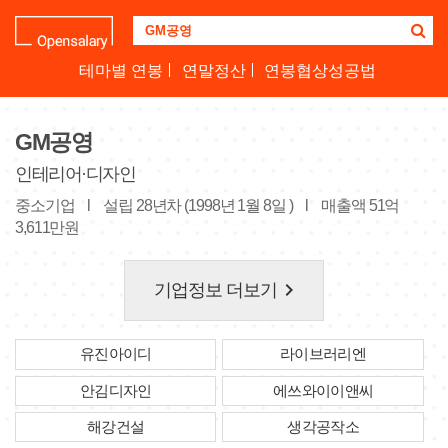
기
업
명
테마별 연봉
연말정산
연봉협상성공법
을
검
색
GM공영
하
세
인테리어·디자인
요
중소기업
l
설립 28년차 (1998년 1월 8일 )
l
매출액 51억
3,611만원
keyboard_arrow_right
기업정보 더보기
유진아이디
라이브러리엔
안김디자인
에쓰와이이앤씨
해강건설
생각공작소