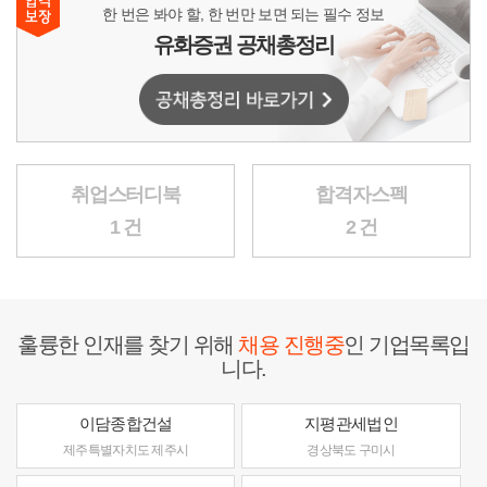
한 번은 봐야 할, 한 번만 보면 되는 필수 정보
유화증권 공채총정리
취업스터디북
합격자스펙
1 건
2 건
훌륭한 인재를 찾기 위해
채용 진행중
인 기업목록입
니다.
이담종합건설
지평관세법인
제주특별자치도 제주시
경상북도 구미시