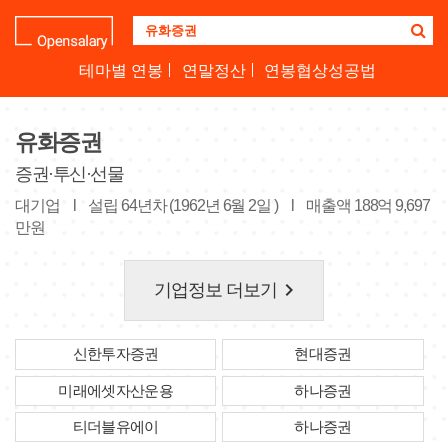
기
업
명
테마별 연봉
연말정산
연봉협상성공법
을
검
색
유화증권
하
세
증권·투신·선물
요
대기업
l
설립 64년차 (1962년 6월 2일 )
l
매출액 188억 9,697
만원
keyboard_arrow_right
기업정보 더보기
신한투자증권
현대증권
미래에셋자산운용
하나증권
티더블유에이
하나증권