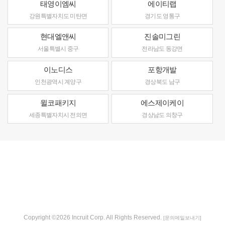
태영이엠씨
에이티랩
강원특별자치도 미탄면
경기도 영통구
현대엘앤씨
진솔미그린
서울특별시 중구
전라남도 동강면
이노디스
포항개발
인천광역시 계양구
경상북도 남구
윌코패키지
에스제이케이
세종특별자치시 전의면
경상남도 의창구
Copyright ©2026 Incruit Corp. All Rights Reserved.
[문의메일보내기]