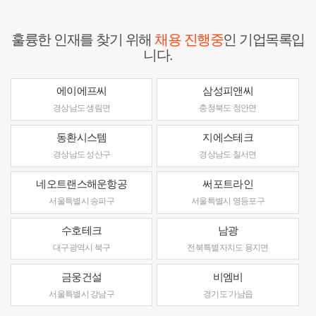
훌륭한 인재를 찾기 위해
채용 진행중
인 기업목록입
니다.
에이에프씨
삼성피앤씨
경상남도 생림면
충청북도 청안면
동환시스템
지에스테크
경상남도 성산구
경상남도 칠서면
네오트랜스해운항공
써포트라인
서울특별시 송파구
서울특별시 영등포구
수호테크
남광
대구광역시 북구
전북특별자치도 용지면
금웅건설
비엠비
서울특별시 강남구
경기도 가남읍