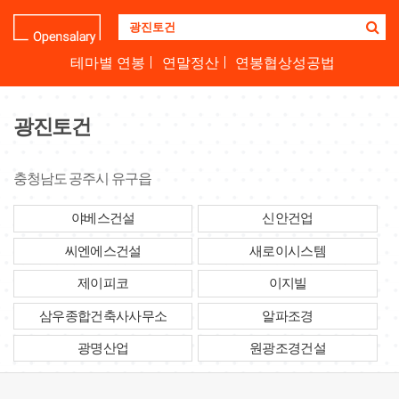
기
업
명
테마별 연봉
연말정산
연봉협상성공법
을
검
색
광진토건
하
세
요
충청남도 공주시 유구읍
야베스건설
신안건업
씨엔에스건설
새로이시스템
제이피코
이지빌
삼우종합건축사사무소
알파조경
광명산업
원광조경건설