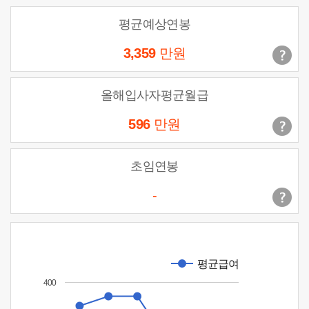
평균예상연봉
3,359
만원
올해입사자평균월급
596
만원
초임연봉
-
평균급여
400