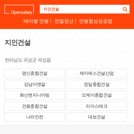
기
업
명
테마별 연봉
연말정산
연봉협상성공법
을
검
색
지인건설
하
세
요
전라남도 곡성군 곡성읍
영신종합건설
제이에스건설산업
강남이앤알
정일종합건설
화산엔지니어링
오케이종합건설
건용종합건설
리아스테크
나라안전
대보건설