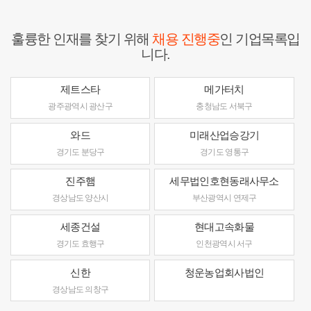
훌륭한 인재를 찾기 위해
채용 진행중
인 기업목록입
니다.
제트스타
메가터치
광주광역시 광산구
충청남도 서북구
와드
미래산업승강기
경기도 분당구
경기도 영통구
진주햄
세무법인호현동래사무소
경상남도 양산시
부산광역시 연제구
세종건설
현대고속화물
경기도 효행구
인천광역시 서구
신한
청운농업회사법인
경상남도 의창구