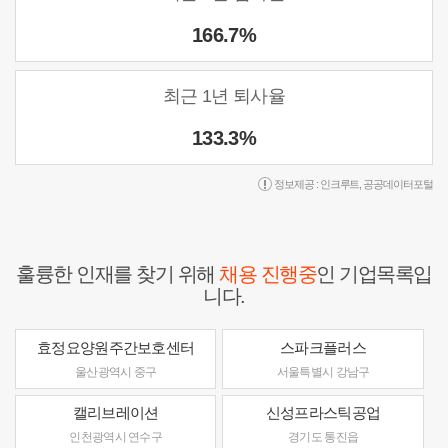
166.7%
최근 1년 퇴사율
133.3%
정보제공 :
인크루트
,
공공데이터포털
훌륭한 인재를 찾기 위해
채용 진행중
인 기업목록입
니다.
효정요양원주간보호센터
스파크플러스
울산광역시 중구
서울특별시 강남구
캘리브레이션
신성프라스틱공업
인천광역시 연수구
경기도 통진읍