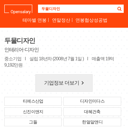
기
업
명
테마별 연봉
연말정산
연봉협상성공법
을
검
색
두물디자인
하
세
인테리어·디자인
요
중소기업
l
설립 18년차 (2008년 7월 1일 )
l
매출액 19억
9,192만원
keyboard_arrow_right
기업정보 더보기
티에스산업
디자인미다스
신진이앤지
대혜건축
그들
한얼알앤디