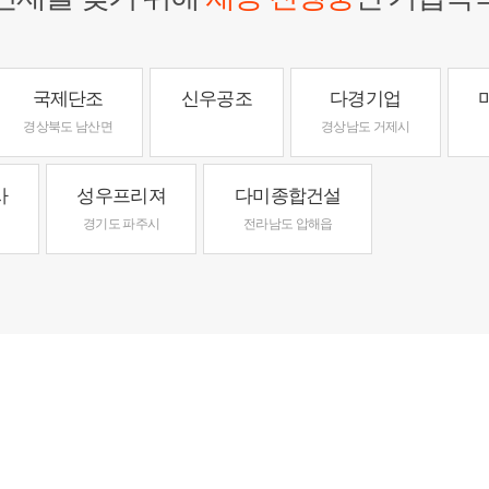
국제단조
신우공조
다경기업
경상북도 남산면
경상남도 거제시
사
성우프리져
다미종합건설
경기도 파주시
전라남도 압해읍