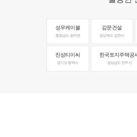
성우케이블
감문건설
충청남도 송악면
경상북도 김천시
진성티이씨
한국토지주택공
경기도 평택시
경상남도 진주시