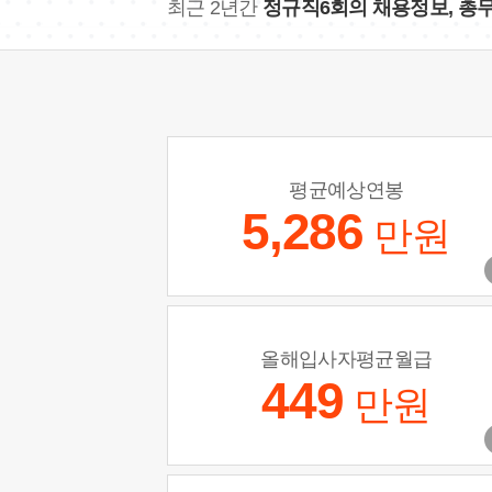
최근 2년간
정규직6회의 채용정보, 총
평균예상연봉
5,286
만원
올해입사자평균월급
449
만원