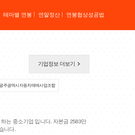
테마별 연봉
연말정산
연봉협상성공법
keyboard_arrow_right
기업정보 더보기
광주광역시자동차매매사업조합
하는 중소기업 입니다. 자본금 2583만
습니다.