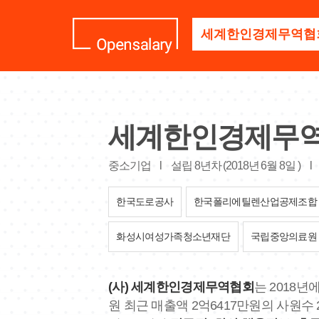
기
업
명
을
검
색
하
세
세계한인경제무
요
중소기업
l
설립 8년차 (2018년 6월 8일 )
l
한국도로공사
한국폴리에틸렌산업공제조합
화성시여성가족청소년재단
국립중앙의료원
(사) 세계한인경제무역협회
는 2018
원 최근 매출액 2억6417만원의 사원수