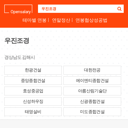
기
업
명
테마별 연봉
연말정산
연봉협상성공법
을
검
색
우진조경
하
세
요
경상남도 김해시
한광건설
대한전공
중앙종합건설
에이엔티종합건설
효성중공업
아름산림기술단
신성하우징
신광종합건설
태영설비
미도종합건설