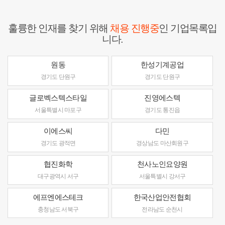
훌륭한 인재를 찾기 위해
채용 진행중
인 기업목록입
니다.
원동
한성기계공업
경기도 단원구
경기도 단원구
글로벡스텍스타일
진영에스텍
서울특별시 마포구
경기도 통진읍
이에스씨
다민
경기도 광적면
경상남도 마산회원구
협진화학
천사노인요양원
대구광역시 서구
서울특별시 강서구
에프엔에스테크
한국산업안전협회
충청남도 서북구
전라남도 순천시