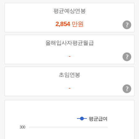
평균예상연봉
2,854
만원
올해입사자평균월급
-
초임연봉
-
평균급여
300