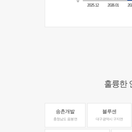
0
2025.12
2026.01
20
훌륭한 
송촌개발
블루센
충청남도 음봉면
대구광역시 구지면