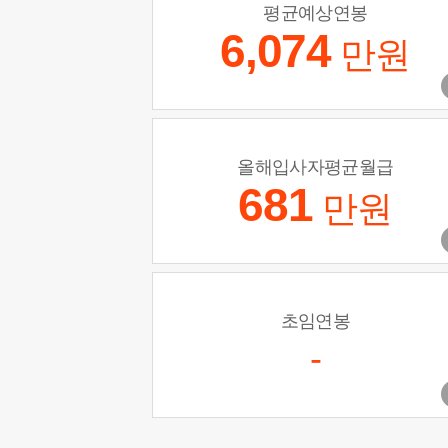
평균예상연봉
6,074
만원
올해입사자평균월급
681
만원
초임연봉
-