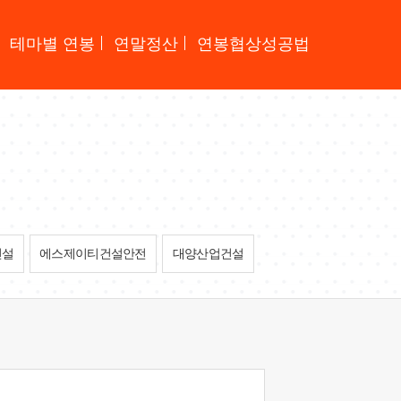
테마별 연봉
연말정산
연봉협상성공법
건설
에스제이티건설안전
대양산업건설