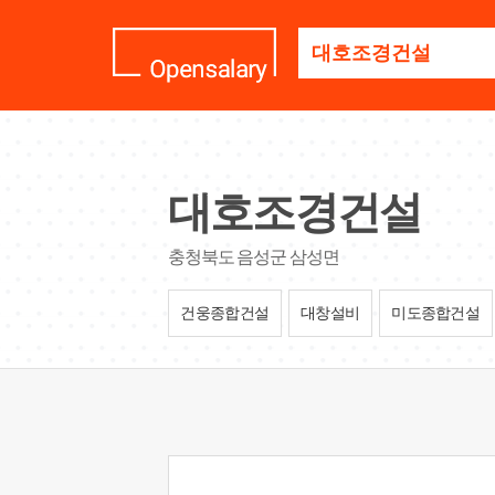
기
업
명
을
검
색
하
세
대호조경건설
요
충청북도 음성군 삼성면
건웅종합건설
대창설비
미도종합건설