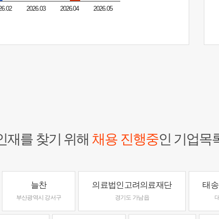
26.02
2026.03
2026.04
2026.05
인재를 찾기 위해
채용 진행중
인 기업목
늘찬
의료법인고려의료재단
태송
부산광역시 강서구
경기도 가남읍