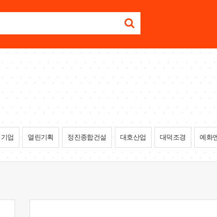
인기업
열린기획
정진종합건설
대호산업
대덕조경
예화