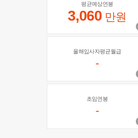
평균예상연봉
3,060
만원
올해입사자평균월급
-
초임연봉
-