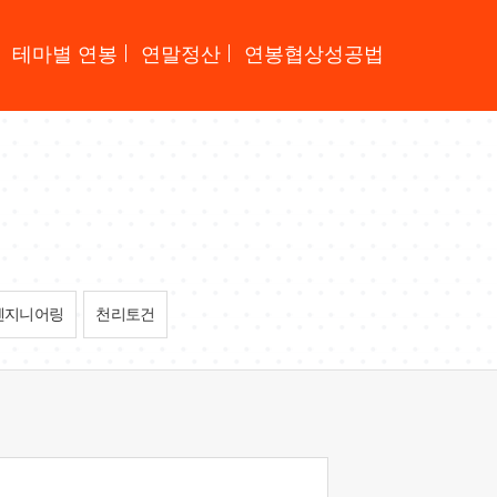
테마별 연봉
연말정산
연봉협상성공법
엔지니어링
천리토건