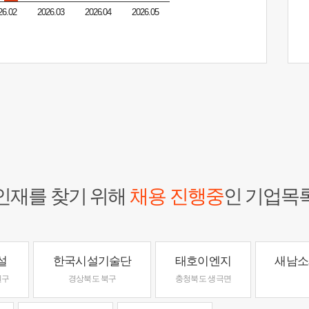
26.02
2026.03
2026.04
2026.05
인재를 찾기 위해
채용 진행중
인 기업목
설
한국시설기술단
태호이엔지
새남소
원구
경상북도 북구
충청북도 생극면