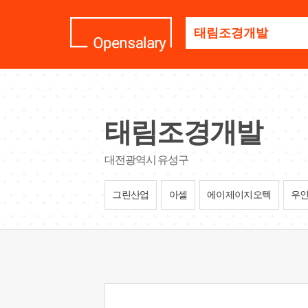
기
업
명
을
검
색
하
세
태림조경개발
요
대전광역시 유성구
그린산업
아셀
에이제이지오텍
우