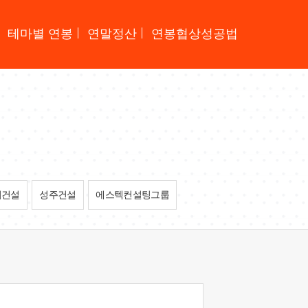
테마별 연봉
연말정산
연봉협상성공법
지건설
성주건설
에스텍컨설팅그룹