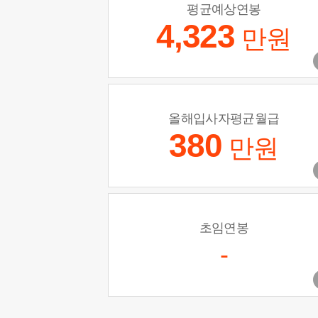
평균예상연봉
4,323
만원
올해입사자평균월급
380
만원
초임연봉
-