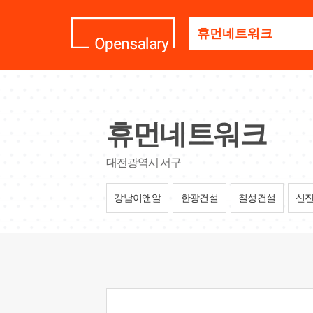
기
업
명
을
검
색
하
세
휴먼네트워크
요
대전광역시 서구
강남이앤알
한광건설
칠성건설
신