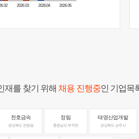
26.02
2026.03
2026.04
2026.05
인재를 찾기 위해
채용 진행중
인 기업목
천호금속
정림
태영산업개발
경상북도 진량읍
충청남도 부적면
경상북도 상주시