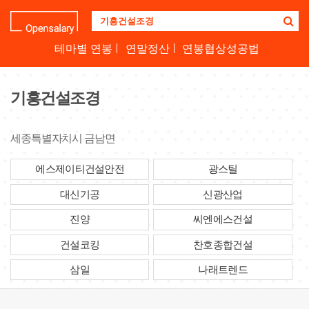
기
업
명
테마별 연봉
연말정산
연봉협상성공법
을
검
색
기흥건설조경
하
세
요
세종특별자치시 금남면
에스제이티건설안전
광스틸
대신기공
신광산업
진양
씨엔에스건설
건설코킹
찬호종합건설
삼일
나래트렌드