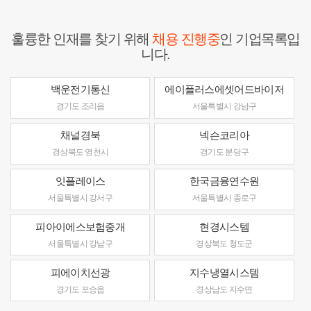
훌륭한 인재를 찾기 위해
채용 진행중
인 기업목록입
니다.
백운전기통신
에이플러스에셋어드바이저
경기도 조리읍
서울특별시 강남구
채널경북
넥슨코리아
경상북도 영천시
경기도 분당구
잇플레이스
한국금융연수원
서울특별시 강서구
서울특별시 종로구
피아이에스보험중개
현경시스템
서울특별시 강남구
경상북도 청도군
피에이치선광
지수냉열시스템
경기도 포승읍
경상남도 지수면