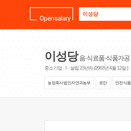
기
업
명
을
검
색
하
세
이성당
요
음·식료품·식품가공
중소기업
l
설립 23년차 (2003년 4월 12일 )
농업회사법인자연과농부
로만
만전식품