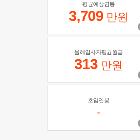
평균예상연봉
3,709
만원
올해입사자평균월급
313
만원
초임연봉
-