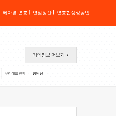
테마별 연봉
연말정산
연봉협상성공법
keyboard_arrow_right
기업정보 더보기
우리에프엔비
청담원