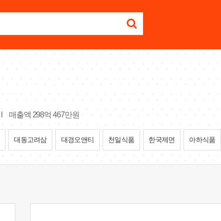
l
매출액 298억 467만원
대동고려삼
대경오앤티
천일식품
한국제면
아하식품