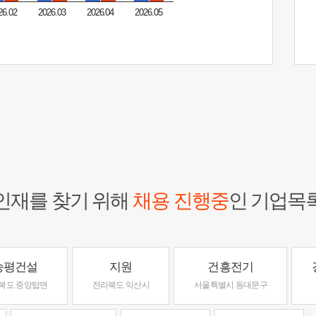
26.02
2026.03
2026.04
2026.05
인재를 찾기 위해
채용 진행중
인 기업목
승평건설
지원
건흥전기
북도 중앙탑면
전라북도 익산시
서울특별시 동대문구