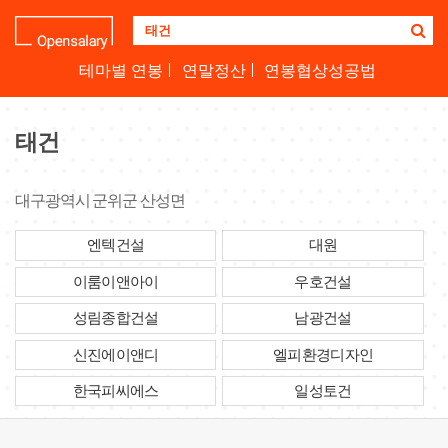
기
업
명
테마별 연봉
연말정산
연봉협상성공법
을
검
색
태건
하
세
요
대구광역시 군위군 산성면
엔텍건설
대원
이룸이앤아이
우호건설
성림종합건설
남광건설
신진에이앤디
엘피환경디자인
한국피씨에스
일성토건