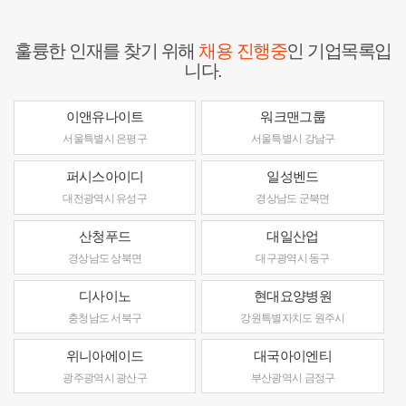
훌륭한 인재를 찾기 위해
채용 진행중
인 기업목록입
니다.
이앤유나이트
워크맨그룹
서울특별시 은평구
서울특별시 강남구
퍼시스아이디
일성벤드
대전광역시 유성구
경상남도 군북면
산청푸드
대일산업
경상남도 상북면
대구광역시 동구
디사이노
현대요양병원
충청남도 서북구
강원특별자치도 원주시
위니아에이드
대국아이엔티
광주광역시 광산구
부산광역시 금정구