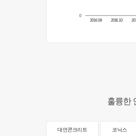
0
2016.09
2016.10
20
훌륭한 
대연콘크리트
코닉스