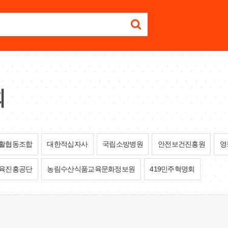
회
활협동조합
대한적십자사
국립소방병원
안전보건진흥원
영
육진흥공단
농림수산식품교육문화정보원
419민주혁명회