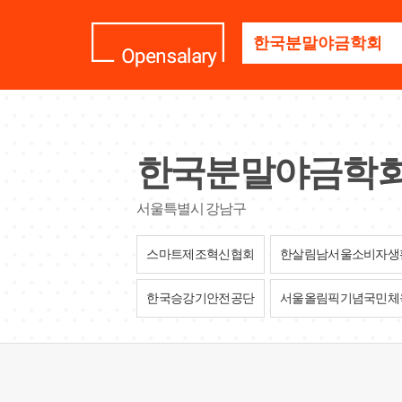
기
업
명
을
검
색
하
세
한국분말야금학
요
서울특별시 강남구
스마트제조혁신협회
한살림남서울소비자생
한국승강기안전공단
서울올림픽기념국민체