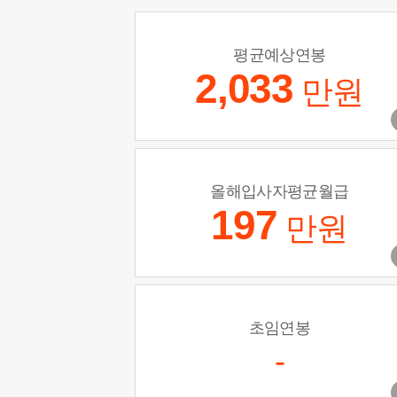
평균예상연봉
2,033
만원
올해입사자평균월급
197
만원
초임연봉
-