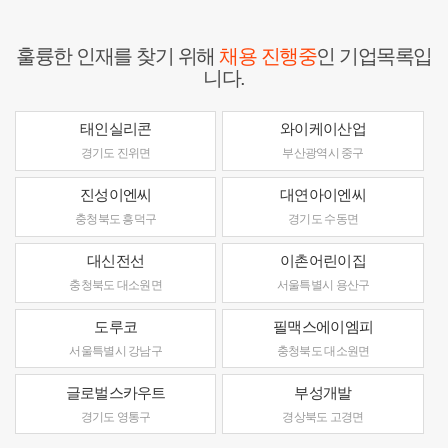
훌륭한 인재를 찾기 위해
채용 진행중
인 기업목록입
니다.
태인실리콘
와이케이산업
경기도 진위면
부산광역시 중구
진성이엔씨
대연아이엔씨
충청북도 흥덕구
경기도 수동면
대신전선
이촌어린이집
충청북도 대소원면
서울특별시 용산구
도루코
필맥스에이엠피
서울특별시 강남구
충청북도 대소원면
글로벌스카우트
부성개발
경기도 영통구
경상북도 고경면