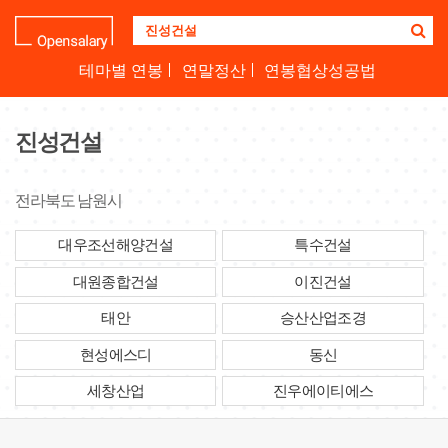
기
업
명
테마별 연봉
연말정산
연봉협상성공법
을
검
색
진성건설
하
세
요
전라북도 남원시
대우조선해양건설
특수건설
대원종합건설
이진건설
태안
승산산업조경
현성에스디
동신
세창산업
진우에이티에스