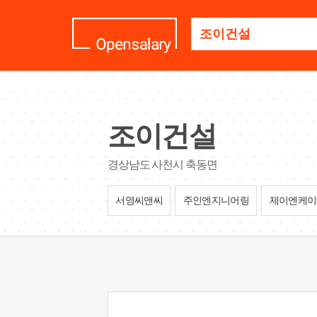
기
업
명
을
검
색
하
세
조이건설
요
경상남도 사천시 축동면
서영씨앤씨
주인엔지니어링
제이엔케이