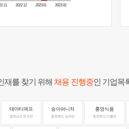
22.11
2022.12
2023.01
2023.02
인재를 찾기 위해
채용 진행중
인 기업목
태아티에프
송아퍼니처
홍영식품
충청남도 둔포면
충청북도 감곡면
충청북도 이월면