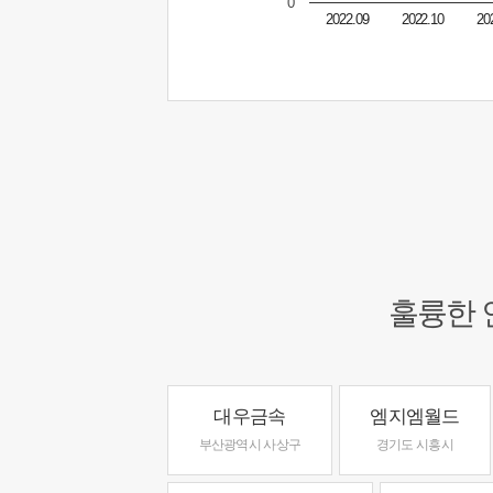
0
2022.09
2022.10
20
훌륭한 
대우금속
엠지엠월드
부산광역시 사상구
경기도 시흥시