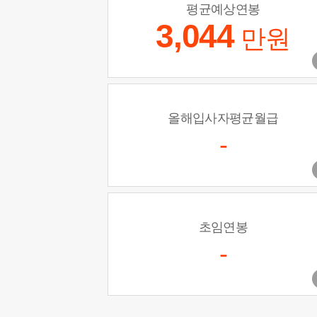
평균예상연봉
3,044
만원
올해입사자평균월급
-
초임연봉
-