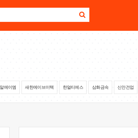
알에이엠
새한에이브이텍
한얼티에스
삼화금속
신안건업