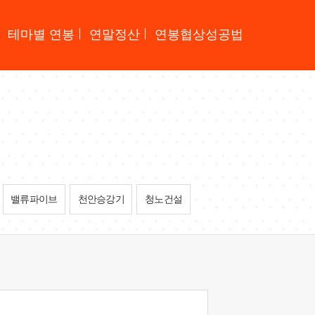
테마별 연봉
연말정산
연봉협상성공법
밸류파이브
천안승강기
청노건설