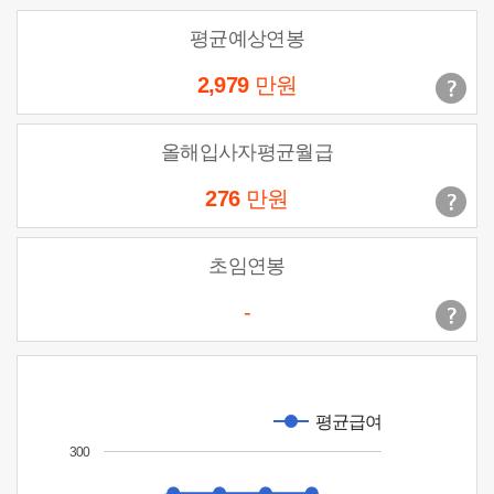
평균예상연봉
2,979
만원
올해입사자평균월급
276
만원
초임연봉
-
평균급여
300