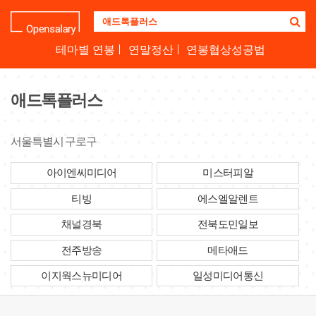
기
업
명
테마별 연봉
연말정산
연봉협상성공법
을
검
색
애드톡플러스
하
세
요
서울특별시 구로구
아이엔씨미디어
미스터피알
티빙
에스엘알렌트
채널경북
전북도민일보
전주방송
메타애드
이지웍스뉴미디어
일성미디어통신