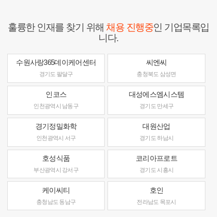
훌륭한 인재를 찾기 위해
채용 진행중
인 기업목록입
니다.
수원사랑365데이케어센터
씨엔씨
경기도 팔달구
충청북도 삼성면
인코스
대성에스엠시스템
인천광역시 남동구
경기도 만세구
경기정밀화학
대원산업
인천광역시 서구
경기도 하남시
호성식품
코리아프로트
부산광역시 강서구
경기도 시흥시
케이씨티
호인
충청남도 동남구
전라남도 목포시