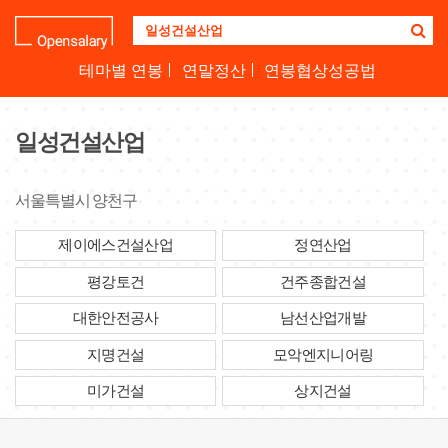
기
업
명
테마별 연봉
연말정산
연봉협상성공법
을
검
색
일성건설산업
하
세
요
서울특별시 양천구
제이에스건설산업
정연산업
평강토건
건주종합건설
대한안전공사
남선산업개발
지명건설
모악엔지니어링
미가건설
상지건설