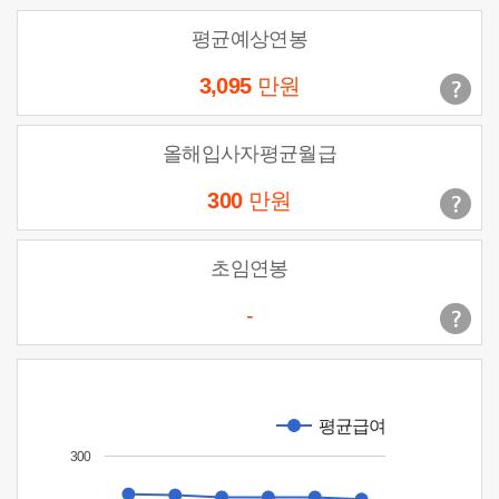
평균예상연봉
3,095
만원
올해입사자평균월급
300
만원
초임연봉
-
평균급여
300