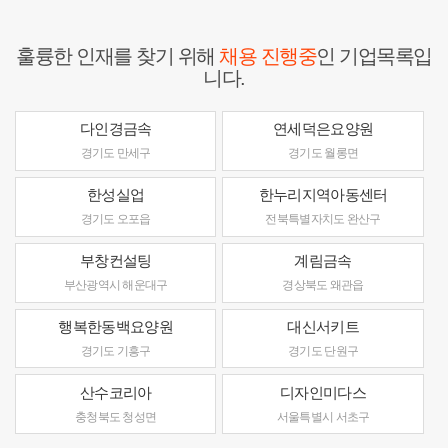
훌륭한 인재를 찾기 위해
채용 진행중
인 기업목록입
니다.
다인경금속
연세덕은요양원
경기도 만세구
경기도 월롱면
한성실업
한누리지역아동센터
경기도 오포읍
전북특별자치도 완산구
부창컨설팅
계림금속
부산광역시 해운대구
경상북도 왜관읍
행복한동백요양원
대신서키트
경기도 기흥구
경기도 단원구
산수코리아
디자인미다스
충청북도 청성면
서울특별시 서초구