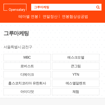
기
업
명
테마별 연봉
연말정산
연봉협상성공법
을
검
색
그루마케팅
하
세
요
서울특별시 금천구
MBC
에스크모델
로버스트
큰그림
디메이크
YTN
홉스코치코리아 유한회사
에스엘알렌트
아이디엇
체험