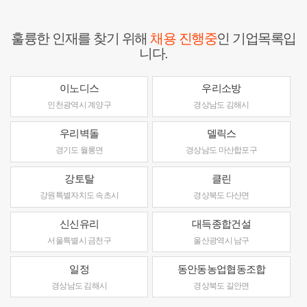
훌륭한 인재를 찾기 위해
채용 진행중
인 기업목록입
니다.
이노디스
우리소방
인천광역시 계양구
경상남도 김해시
우리벽돌
델릭스
경기도 월롱면
경상남도 마산합포구
강토탈
클린
강원특별자치도 속초시
경상북도 다산면
신신유리
대득종합건설
서울특별시 금천구
울산광역시 남구
일정
동안동농업협동조합
경상남도 김해시
경상북도 길안면