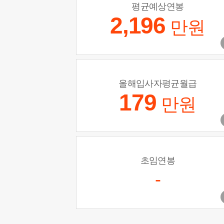
평균예상연봉
2,196
만원
올해입사자평균월급
179
만원
초임연봉
-