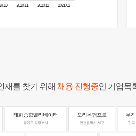
20.10
2020.11
2020.12
2021.01
인재를 찾기 위해
채용 진행중
인 기업목
태화종합엘리베이터
오리온햄프로
무진
경기도 의정부시
인천광역시 서구
전북