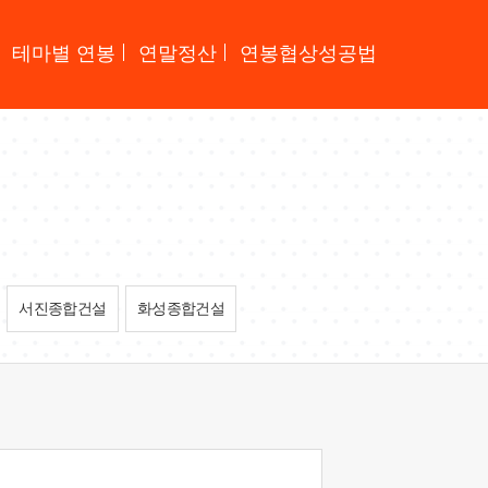
테마별 연봉
연말정산
연봉협상성공법
서진종합건설
화성종합건설