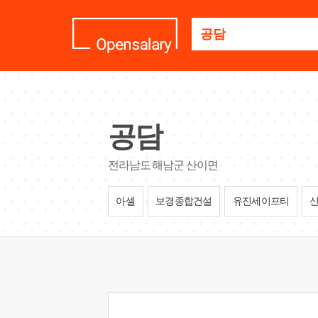
기
업
명
을
검
색
하
세
공담
요
전라남도 해남군 산이면
아셀
보경종합건설
유진세이프티