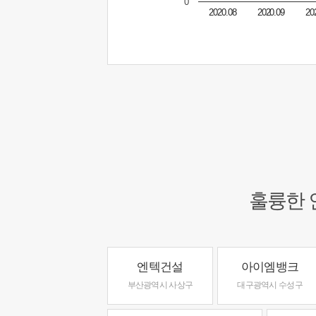
0
2020.08
2020.09
20
훌륭한 
엔텍건설
아이엠뱅크
부산광역시 사상구
대구광역시 수성구