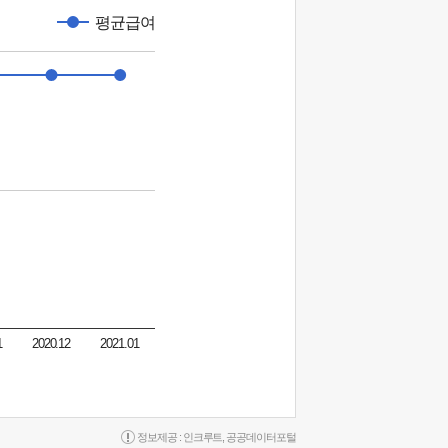
평균급여
1
2020.12
2021.01
정보제공 :
인크루트
,
공공데이터포털