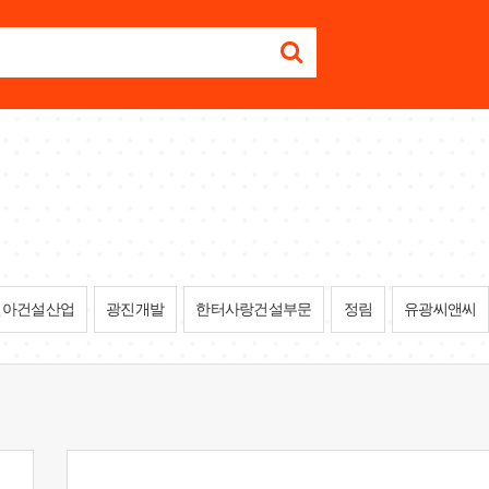
신아건설산업
광진개발
한터사랑건설부문
정림
유광씨앤씨