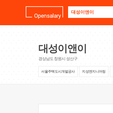
기
업
명
을
검
색
하
세
대성이앤이
요
경상남도 창원시 성산구
서울주택도시개발공사
지성엔지니어링