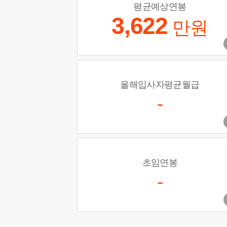
평균예상연봉
3,622
만원
올해입사자평균월급
-
초임연봉
-