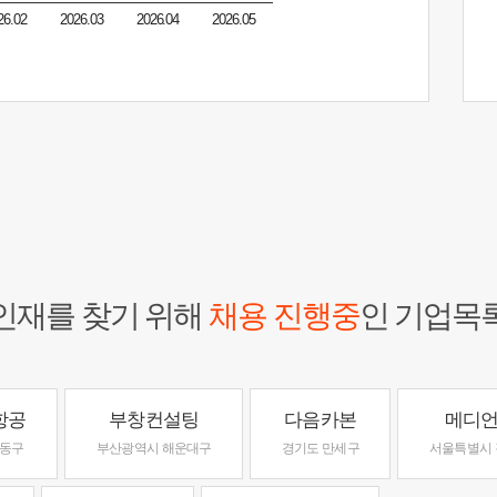
26.02
2026.03
2026.04
2026.05
인재를 찾기 위해
채용 진행중
인 기업목
항공
부창컨설팅
다음카본
메디
남동구
부산광역시 해운대구
경기도 만세구
서울특별시