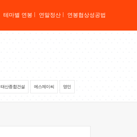
테마별 연봉
연말정산
연봉협상성공법
태산종합건설
에스제이씨
영민