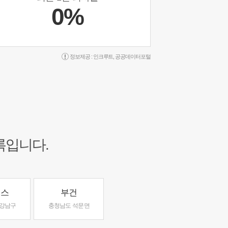
0%
정보제공 :
인크루트
,
공공데이터포털
록입니다.
언스
부건
 강남구
충청남도 석문면