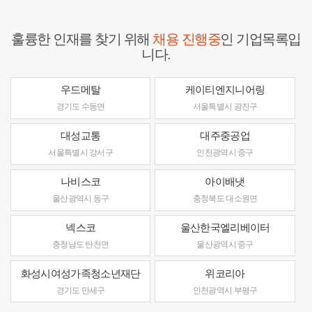
훌륭한 인재를 찾기 위해
채용 진행중
인 기업목록입
니다.
우드메탈
케이티엔지니어링
경기도 수동면
서울특별시 광진구
대성교통
대주중공업
서울특별시 강서구
인천광역시 중구
나비스코
아이배냇
울산광역시 동구
충청북도 대소원면
넥스코
울산한국엘리베이터
충청남도 탄천면
울산광역시 중구
화성시여성가족청소년재단
위코리아
경기도 만세구
인천광역시 부평구