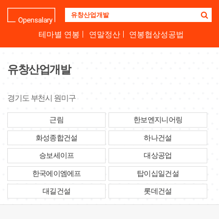
기
업
명
테마별 연봉
연말정산
연봉협상성공법
을
검
색
유창산업개발
하
세
요
경기도 부천시 원미구
근림
한보엔지니어링
화성종합건설
하나건설
승보세이프
대상공업
한국에이엠에프
탑이십일건설
대길건설
롯데건설