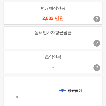
평균예상연봉
2,603
만원
올해입사자평균월급
-
초임연봉
-
평균급여
300