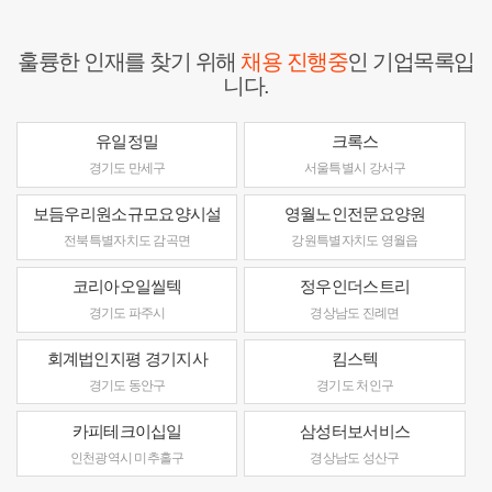
훌륭한 인재를 찾기 위해
채용 진행중
인 기업목록입
니다.
유일정밀
크록스
경기도 만세구
서울특별시 강서구
보듬우리원소규모요양시설
영월노인전문요양원
전북특별자치도 감곡면
강원특별자치도 영월읍
코리아오일씰텍
정우인더스트리
경기도 파주시
경상남도 진례면
회계법인지평 경기지사
킴스텍
경기도 동안구
경기도 처인구
카피테크이십일
삼성터보서비스
인천광역시 미추홀구
경상남도 성산구