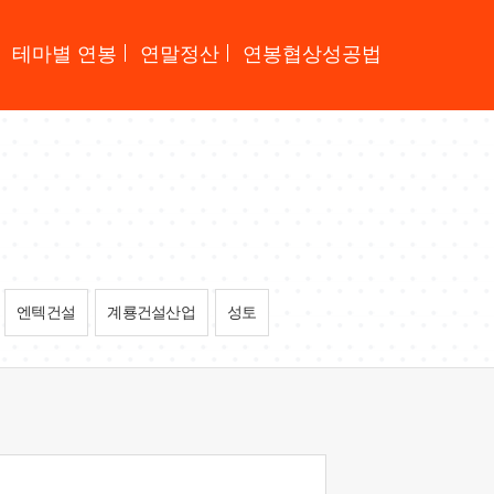
테마별 연봉
연말정산
연봉협상성공법
엔텍건설
계룡건설산업
성토