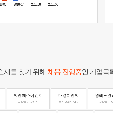
18.06
2018.07
2018.08
2018.09
인재를 찾기 위해
채용 진행중
인 기업목
씨엔에스이엔지
대경이앤씨
평해노인
경상북도 경산시
울산광역시 남구
경상북도 