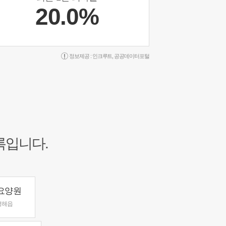
20.0%
정보제공 :
인크루트
,
공공데이터포털
록입니다.
요양원
평해읍