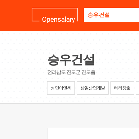
기
업
명
을
검
색
하
세
승우건설
요
전라남도 진도군 진도읍
성민이엔씨
삼일산업개발
테라창호