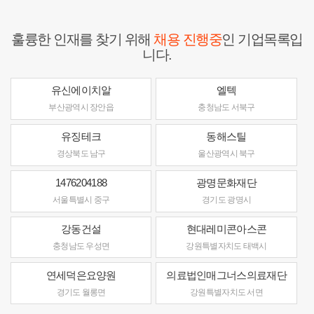
훌륭한 인재를 찾기 위해
채용 진행중
인 기업목록입
니다.
유신에이치알
엘텍
부산광역시 장안읍
충청남도 서북구
유징테크
동해스틸
경상북도 남구
울산광역시 북구
1476204188
광명문화재단
서울특별시 중구
경기도 광명시
강동건설
현대레미콘아스콘
충청남도 우성면
강원특별자치도 태백시
연세덕은요양원
의료법인매그너스의료재단
경기도 월롱면
강원특별자치도 서면