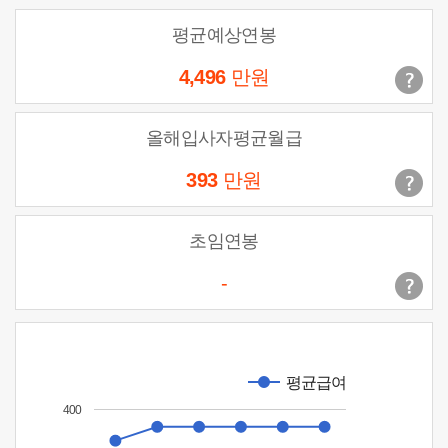
평균예상연봉
4,496
만원
올해입사자평균월급
393
만원
초임연봉
-
평균급여
400