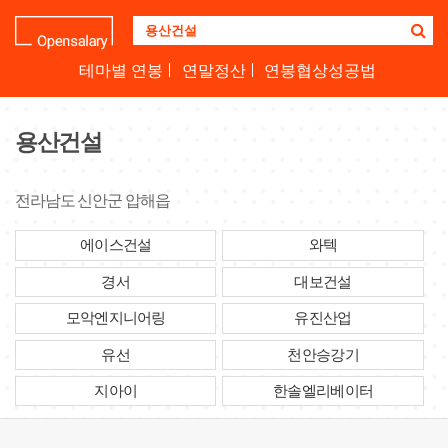
기
업
명
테마별 연봉
연말정산
연봉협상성공법
을
검
색
용산건설
하
세
요
전라남도 신안군 압해읍
에이스건설
와텍
경서
대보건설
모악엔지니어링
유진산업
유선
천안승강기
지아이
한솔엘리베이터