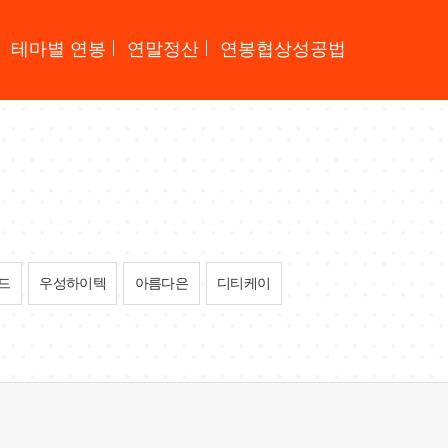
테마별 연봉
연말정산
연봉협상성공법
드
우성하이텍
아름다은
디티케이