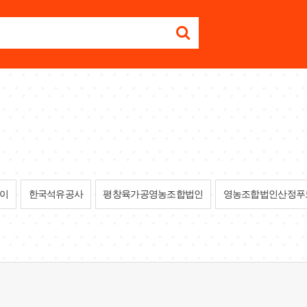
이
한국석유공사
평창육가공영농조합법인
영농조합법인산정푸