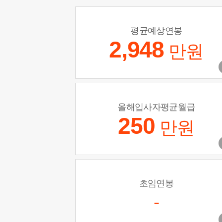
평균예상연봉
2,948
만원
올해입사자평균월급
250
만원
초임연봉
-