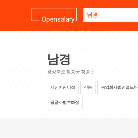
기
업
명
을
검
색
하
세
남경
요
경상북도 청송군 청송읍
지산어린이집
신농
농업회사법인골드아
올품사벌부화장