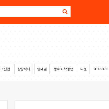
사조산업
삼중석재
엠데일
동해화학공업
다원
00127425