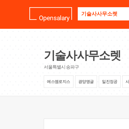
기
업
명
을
검
색
하
세
기술사사무소렛
요
서울특별시 송파구
에스엠로지스
광양앵글
일진정공