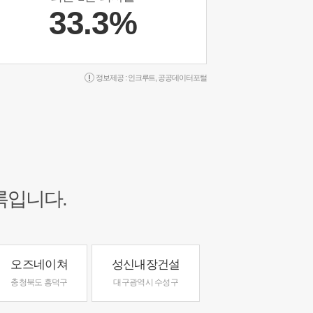
33.3%
정보제공 :
인크루트
,
공공데이터포털
록입니다.
오즈네이쳐
성신내장건설
충청북도 흥덕구
대구광역시 수성구