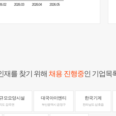
26.02
2026.03
2026.04
2026.05
인재를 찾기 위해
채용 진행중
인 기업목
규모요양시설
대국아이엔티
한국기계
치도 감곡면
부산광역시 금정구
전라남도 삼호읍