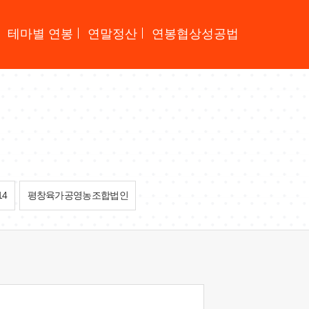
테마별 연봉
연말정산
연봉협상성공법
14
평창육가공영농조합법인