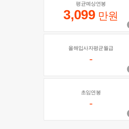
평균예상연봉
3,099
만원
올해입사자평균월급
-
초임연봉
-