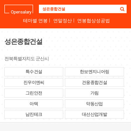
기
업
명
테마별 연봉
연말정산
연봉협상성공법
을
검
색
성은종합건설
하
세
요
전북특별자치도 군산시
특수건설
한보엔지니어링
진우이엔씨
건웅종합건설
그린안전
가림
아텍
약동산업
남진테크
대선산업개발