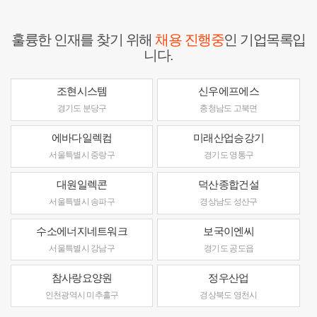
훌륭한 인재를 찾기 위해
채용 진행중
인 기업목록입
니다.
조현시스템
신우에프에스
경기도 분당구
충청남도 고북면
에바다일렉컴
미래산업승강기
서울특별시 중랑구
경기도 영통구
대원일렉콘
덕산종합건설
서울특별시 송파구
경상남도 성산구
수소에너지네트워크
보국이엔씨
서울특별시 강남구
경기도 공도읍
참사랑요양원
정우산업
인천광역시 미추홀구
경상북도 영천시