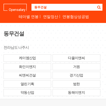
기
업
명
테마별 연봉
연말정산
연봉협상성공법
을
검
색
동무건설
하
세
요
전라남도 나주시
케이엠산업
다올이앤씨
화인이엔지
거원
씨앤씨건설
경기산업
열린기획
범한
약동산업
동해이엔지