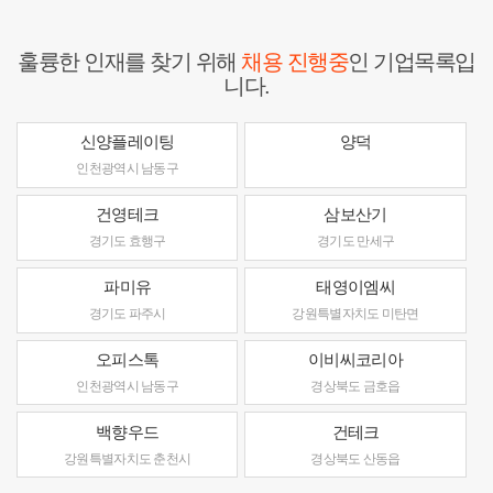
훌륭한 인재를 찾기 위해
채용 진행중
인 기업목록입
니다.
신양플레이팅
양덕
인천광역시 남동구
건영테크
삼보산기
경기도 효행구
경기도 만세구
파미유
태영이엠씨
경기도 파주시
강원특별자치도 미탄면
오피스톡
이비씨코리아
인천광역시 남동구
경상북도 금호읍
백향우드
건테크
강원특별자치도 춘천시
경상북도 산동읍